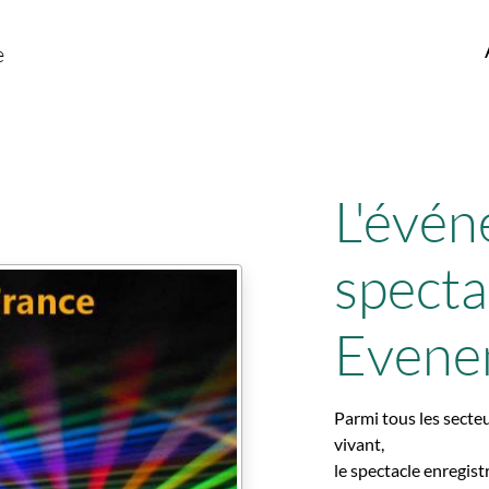
e
L'évén
specta
Evene
Parmi tous les secteu
vivant,
le spectacle enregist